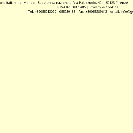
ne Italiani nel Mondo - Sede unica nazionale: Via Palazzuolo, 49r - 50123 Firenze – Ital
P IVA 02030870485 |
Privacy & Cookies
|
Tel: +39055213090 - 055289138 - Fax: +39055289643 - email:
info@ge