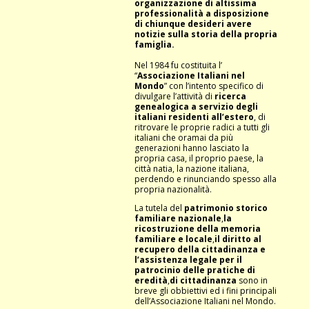
organizzazione di altissima
professionalità a disposizione
di chiunque desideri avere
notizie sulla storia della propria
famiglia.
Nel 1984 fu costituita l’
“
Associazione Italiani nel
Mondo
” con l’intento specifico di
divulgare l’attività di
ricerca
genealogica a servizio degli
italiani residenti all’estero
, di
ritrovare le proprie radici a tutti gli
italiani che oramai da più
generazioni hanno lasciato la
propria casa, il proprio paese, la
città natia, la nazione italiana,
perdendo e rinunciando spesso alla
propria nazionalità.
La tutela del
patrimonio storico
familiare nazionale
,
la
ricostruzione della memoria
familiare e locale
,
il diritto al
recupero della cittadinanza e
l’assistenza legale per il
patrocinio delle pratiche di
eredità
,
di cittadinanza
sono in
breve gli obbiettivi ed i fini principali
dell’Associazione Italiani nel Mondo.