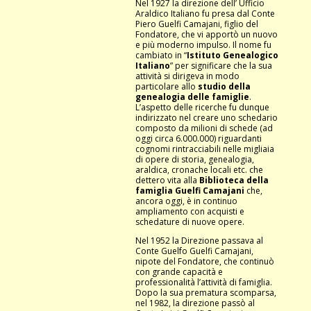
Nel 1927 la direzione dell’ Ufficio
Araldico Italiano fu presa dal Conte
Piero Guelfi Camajani, figlio del
Fondatore, che vi apportò un nuovo
e più moderno impulso. Il nome fu
cambiato in “
Istituto Genealogico
Italiano
” per significare che la sua
attività si dirigeva in modo
particolare allo
studio della
genealogia delle famiglie
.
L’aspetto delle ricerche fu dunque
indirizzato nel creare uno schedario
composto da milioni di schede (ad
oggi circa 6.000.000) riguardanti
cognomi rintracciabili nelle migliaia
di opere di storia, genealogia,
araldica, cronache locali etc. che
dettero vita alla
Biblioteca della
famiglia Guelfi Camajani
che,
ancora oggi, è in continuo
ampliamento con acquisti e
schedature di nuove opere.
Nel 1952 la Direzione passava al
Conte Guelfo Guelfi Camajani,
nipote del Fondatore, che continuò
con grande capacità e
professionalità l’attività di famiglia.
Dopo la sua prematura scomparsa,
nel 1982, la direzione passò al