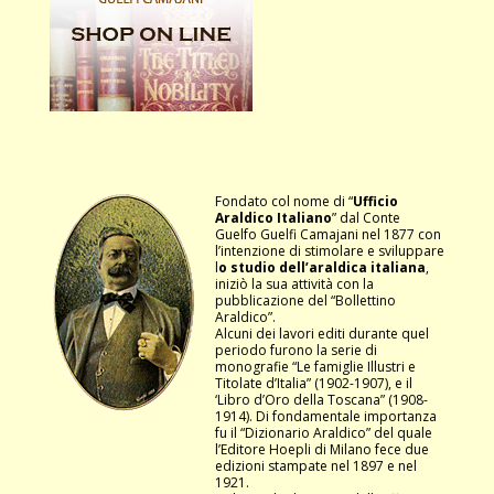
Fondato col nome di “
Ufficio
Araldico Italiano
” dal Conte
Guelfo Guelfi Camajani nel 1877 con
l’intenzione di stimolare e sviluppare
l
o studio dell’araldica italiana
,
iniziò la sua attività con la
pubblicazione del “Bollettino
Araldico”.
Alcuni dei lavori editi durante quel
periodo furono la serie di
monografie “Le famiglie Illustri e
Titolate d’Italia” (1902-1907), e il
‘Libro d’Oro della Toscana” (1908-
1914). Di fondamentale importanza
fu il “Dizionario Araldico” del quale
l’Editore Hoepli di Milano fece due
edizioni stampate nel 1897 e nel
1921.