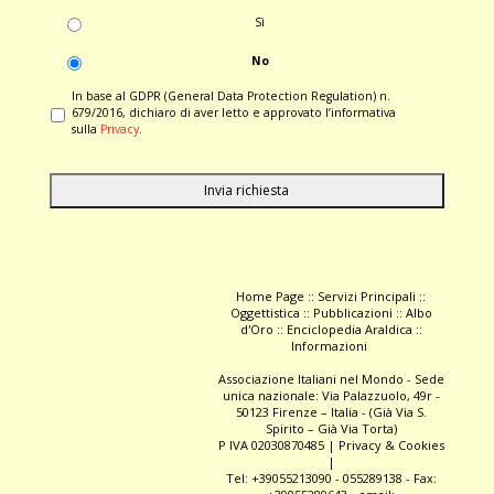
Sì
No
In base al GDPR (General Data Protection Regulation) n.
679/2016, dichiaro di aver letto e approvato l’informativa
sulla
Privacy
.
Home Page
::
Servizi Principali
::
Oggettistica
::
Pubblicazioni
::
Albo
d'Oro
::
Enciclopedia Araldica
::
Informazioni
Associazione Italiani nel Mondo - Sede
unica nazionale: Via Palazzuolo, 49r -
50123 Firenze – Italia - (Già Via S.
Spirito – Già Via Torta)
P IVA 02030870485 |
Privacy & Cookies
|
Tel: +39055213090 - 055289138 - Fax: