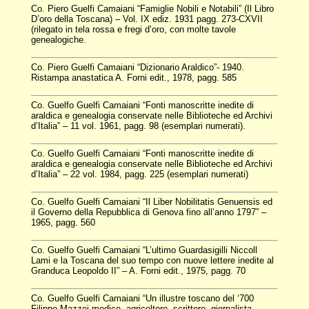
Co. Piero Guelfi Camaiani “Famiglie Nobili e Notabili” (Il Libro
D’oro della Toscana) – Vol. IX ediz. 1931 pagg. 273-CXVII
(rilegato in tela rossa e fregi d’oro, con molte tavole
genealogiche.
Co. Piero Guelfi Camaiani “Dizionario Araldico”- 1940.
Ristampa anastatica A. Forni edit., 1978, pagg. 585
Co. Guelfo Guelfi Camaiani “Fonti manoscritte inedite di
araldica e genealogia conservate nelle Biblioteche ed Archivi
d’Italia” – 11 vol. 1961, pagg. 98 (esemplari numerati).
Co. Guelfo Guelfi Camaiani “Fonti manoscritte inedite di
araldica e genealogia conservate nelle Biblioteche ed Archivi
d’Italia” – 22 vol. 1984, pagg. 225 (esemplari numerati)
Co. Guelfo Guelfi Camaiani “Il Liber Nobilitatis Genuensis ed
il Governo della Repubblica di Genova fino all’anno 1797” –
1965, pagg. 560
Co. Guelfo Guelfi Camaiani “L’ultimo Guardasigilli Niccoll
Lami e la Toscana del suo tempo con nuove lettere inedite al
Granduca Leopoldo II” – A. Forni edit., 1975, pagg. 70
Co. Guelfo Guelfi Camaiani “Un illustre toscano del ‘700
Filippo Mazzei medico, agricoltore, scrittore, giornalista,