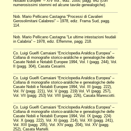
Notabili Europee” – XIV vol., ediz. 2000, pagg. 842 (con
numerosissimi stemmi ed alcune tavole genealogiche).
Nob. Mario Pellicano Castagna “Processi di Cavalieri
Gerosolimitani Calabresi” – 1978, ediz. Frama Sud, pagg.
114.
Nob. Mario Pellicano Castagna “Le ultime intestazioni feudali
in Calabria” – 1978, ediz. Effemme, pagg. 218.
Co. Luigi Guelfi Camaiani “Enciclopedia Araldica Europea” –
Collana di monografie storico-araldiche e genealogiche delle
Casate Nobili e Notabili Europee 1994, Vol. I (pagg. 244), Vol.
II (pagg. 304), Casata Cesarini.
Co. Luigi Guelfi Camaiani “Enciclopedia Araldica Europea” –
Collana di monografie storico-araldiche e genealogiche delle
Casate Nobili e Notabili Europee 1994, Vol. III (pagg. 222),
Vol. IV (pagg. 221), Vol. V (pagg. 219) Vol. VI (pagg. 257),
Vol. VII (pagg. 253) Vol. VIII (pagg. 226), Casata Marescotti.
Co. Luigi Guelfi Camaiani “Enciclopedia Araldica Europea” –
Collana di monografie storico-araldiche e genealogiche delle
Casate Nobili e Notabili Europee 1994, Vol. IX (pagg. 224)
Vol. X (pagg. 222), Vol. XI (pagg. 214), Vol. XII (pagg. 241),
Vol. XIII (pagg. 205), Vol. XIV pagg. 204), Vol. XV (pagg.
252), Casata Martelli.