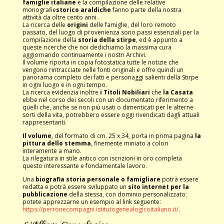
famiglie italiane
e la compilazione delle relative
monografie
storico araldiche
fanno parte della nostra
attività da oltre cento anni.
La ricerca delle
origini
delle famiglie, del loro remoto
passato, del luogo di provenienza sono passi essenziali per la
compilazione della
storia della stirpe
, ed è appunto a
queste ricerche che noi dedichiamo la massima cura
aggiornando continuamente i nostri Archivi.
Il volume riporta in copia fotostatica tutte le notizie che
vengono rintracciate nelle fonti originali e offre quindi un
panorama completo dei fatti e personaggi salienti della Stirpe
in ogni luogo e in ogni tempo.
La ricerca evidenzia inoltre
i Titoli Nobiliari
che
la Casata
ebbe nel corso dei secoli con un documentato riferimento a
quelli che, anche se non più usati o dimenticati per le alterne
sorti della vita, potrebbero essere oggi rivendicati dagli attuali
rappresentanti.
Il volume
, del formato di cm. 25 x 34, porta in prima pagina
la
pittura dello
stemma
, finemente miniato a colori
interamente a mano.
La rilegatura in stile antico con iscrizioni in oro completa
questo interessante e fondamentale lavoro.
Una
biografia storia personale o famigliare
potrà essere
redatta e potrà essere sviluppato un
sito internet per la
pubblicazione
della stessa, con dominio personalizzato;
potete apprezzarne un esempio al link seguente:
https://perronecompagni.istitutogenealogicoitaliano.it/
.